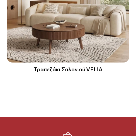
Τραπεζάκι Σαλονιού VELIA