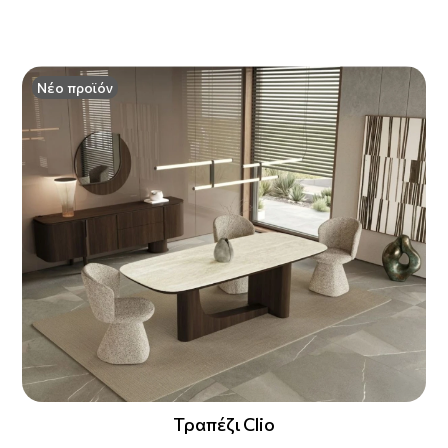
Νέο προϊόν
Τραπέζι Clio