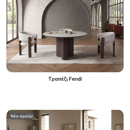
Tραπέζι Fendi
Νέο προϊόν