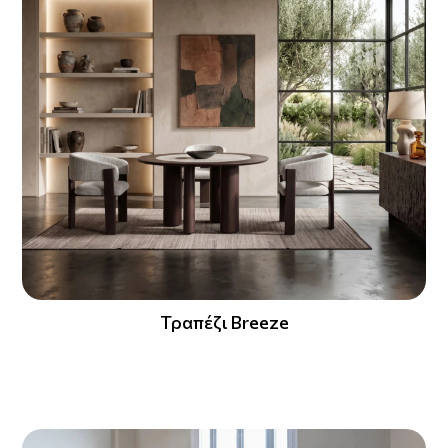
Τραπέζι Breeze