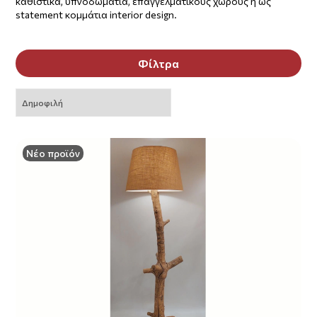
καθιστικά, υπνοδωμάτια, επαγγελματικούς χώρους ή ως
statement κομμάτια interior design.
Φίλτρα
Νέο προϊόν