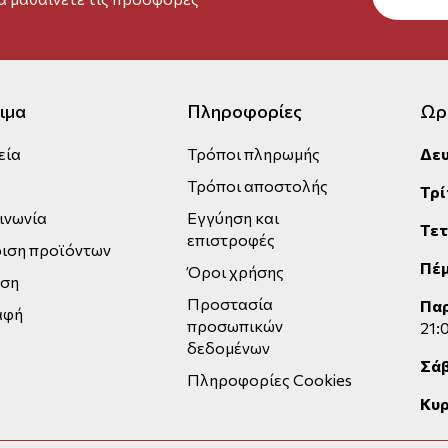
ιμα
Πληροφορίες
Ωρ
εία
Τρόποι πληρωμής
Δε
Τρόποι αποστολής
Τρί
ινωνία
Εγγύηση και
Τε
επιστροφές
ιση προϊόντων
Πέ
Όροι χρήσης
εση
Προστασία
Πα
αφή
προσωπικών
21:
δεδομένων
Σά
Πληροφορίες Cookies
Κυρ