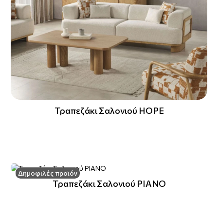
Τραπεζάκι Σαλονιού HOPE
Δημοφιλές προϊόν
Τραπεζάκι Σαλονιού PIANO