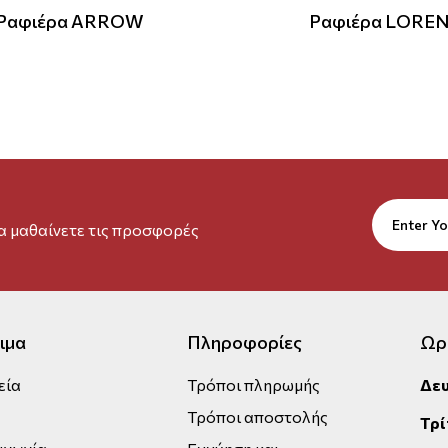
Ραφιέρα ARROW
Ραφιέρα LORE
να μαθαίνετε τις προσφορές
ιμα
Πληροφορίες
Ωρ
εία
Τρόποι πληρωμής
Δε
Τρόποι αποστολής
Τρί