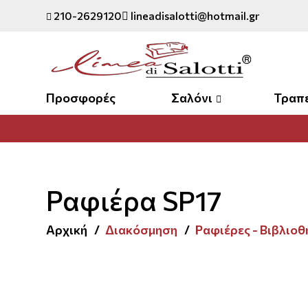
210-2629120
lineadisalotti@hotmail.gr
Προσφορές
Σαλόνι
Τραπ
Ραφιέρα SP17
Αρχική
Διακόσμηση
Ραφιέρες - Βιβλιοθ