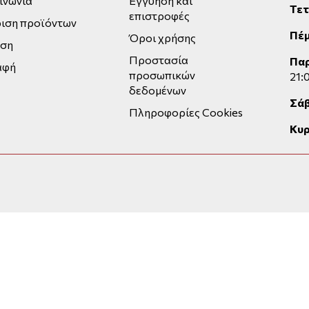
ινωνία
Εγγύηση και
Τε
επιστροφές
ιση προϊόντων
Πέ
Όροι χρήσης
εση
Προστασία
Πα
αφή
προσωπικών
21:
δεδομένων
Σά
Πληροφορίες Cookies
Κυρ