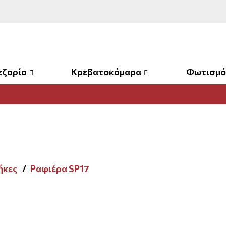
εζαρία
Κρεβατοκάμαρα
Φωτισμό
ήκες
Ραφιέρα SP17