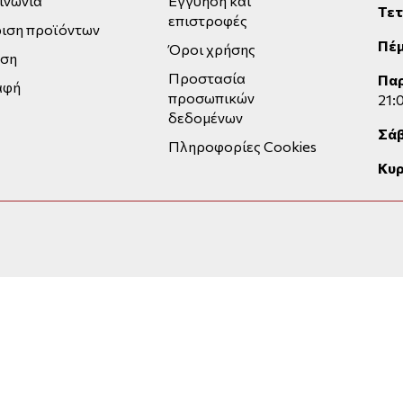
ινωνία
Εγγύηση και
Τε
επιστροφές
ιση προϊόντων
Πέ
Όροι χρήσης
εση
Προστασία
Πα
αφή
προσωπικών
21:
δεδομένων
Σά
Πληροφορίες Cookies
Κυρ