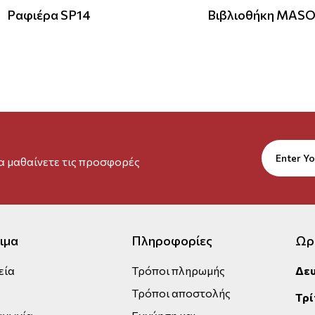
Ραφιέρα SP14
Βιβλιοθήκη MAS
να μαθαίνετε τις προσφορές
ιμα
Πληροφορίες
Ωρ
εία
Τρόποι πληρωμής
Δε
Τρόποι αποστολής
Τρί