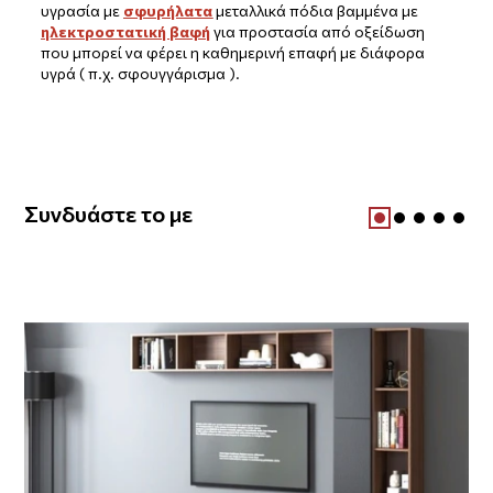
υγρασία με
σφυρήλατα
μεταλλικά πόδια βαμμένα με
ηλεκτροστατική βαφή
για προστασία από οξείδωση
που μπορεί να φέρει η καθημερινή επαφή με διάφορα
υγρά ( π.χ. σφουγγάρισμα ).
Συνδυάστε το με